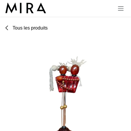
Se rendre au contenu
Tous les produits