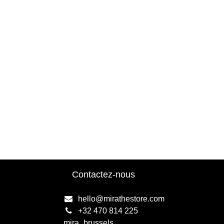
Contactez-nous
hello@mirathestore.com
+32 470 814 225
mira_brussels