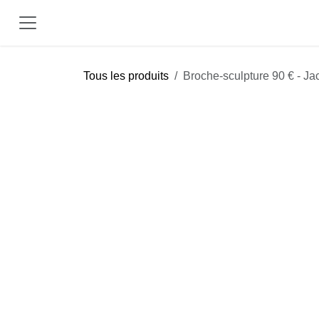
Se rendre au contenu
Tous les produits
Broche-sculpture 90 € - J