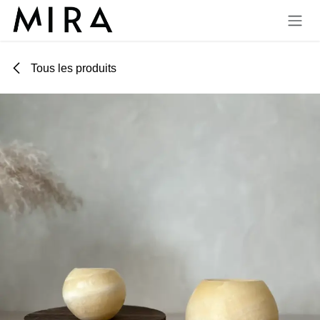
Se rendre au contenu
Tous les produits