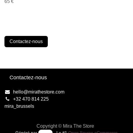
65 €
Contactez-nous
Contactez-nous
hello@mirathestore.com
+32 470 814 225
mira_brussels
Copyright © Mira The Store
Généré par
- Le #1
Open Source eCommerce