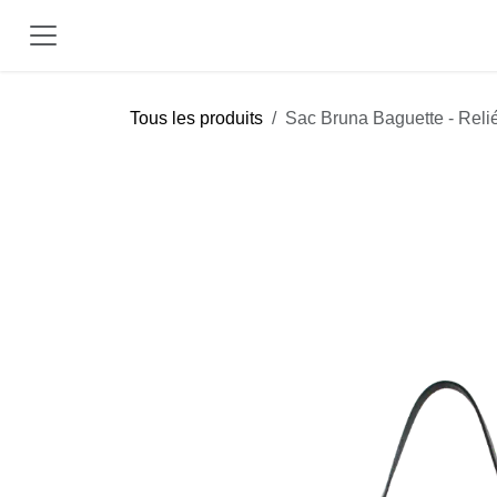
Se rendre au contenu
Tous les produits
Sac Bruna Baguette - Reli