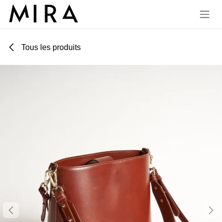
Se rendre au contenu
Tous les produits