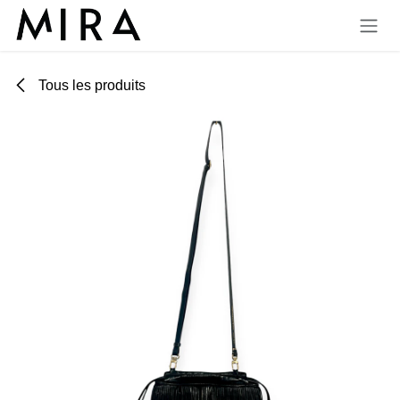
Se rendre au contenu
Tous les produits