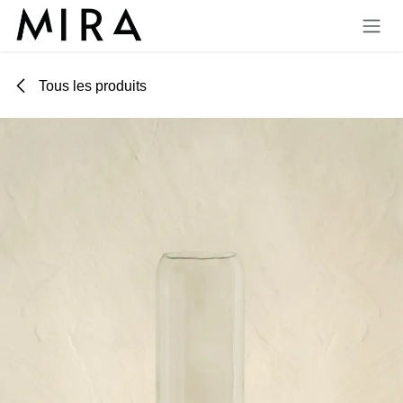
Se rendre au contenu
Tous les produits